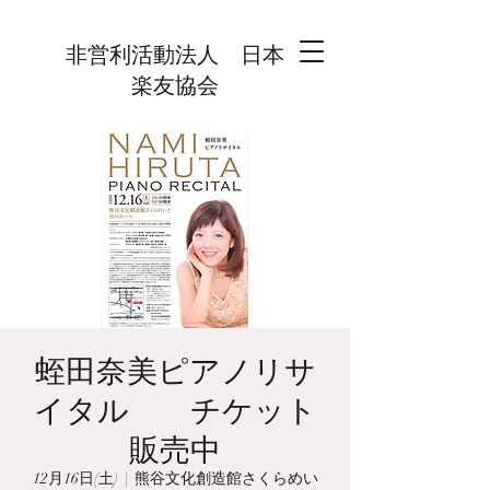
非営利活動法人 日本
楽友協会
蛭田奈美ピアノリサ
イタル チケット
販売中
12月16日(土)
  |  
熊谷文化創造館さくらめい