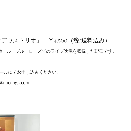
マデウストリオ』 ￥4,500（税/送料込み）
リーホール ブルーローズで
のライブ映像を収録したDVDで
す。
ールにてお申し込みください。
@npo-ngk.com